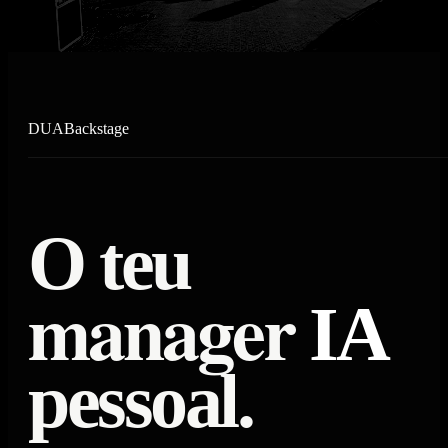
DUA
Backstage
O
t
e
u
m
a
n
a
g
e
r
I
A
p
e
s
s
o
a
l
.