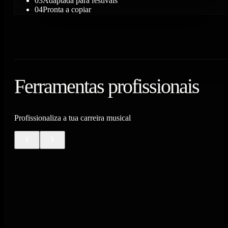
03
Adaptada para festivais
04
Pronta a copiar
Ferramentas profissionais
Profissionaliza a tua carreira musical
02
Performance
ALINHAMENTO DE SHOW
Organiza o alinhamento do concerto com gestão de tempo e
transições. Coordena a banda e a equipa técnica com