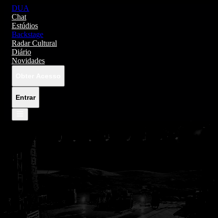
DUA
Chat
Estúdios
Backstage
Radar Cultural
Diário
Novidades
Obter Acesso
Entrar