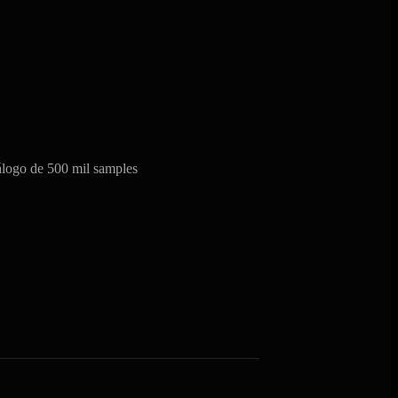
, compõe e estrutura ideias musicais
tra, instrumentos e uma daw com mais
mil samples
álogo de 500 mil samples
RAR