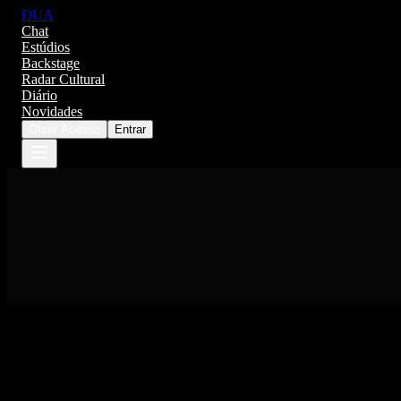
DUA
Chat
Estúdios
Backstage
Radar Cultural
Diário
Novidades
Obter Acesso
Entrar