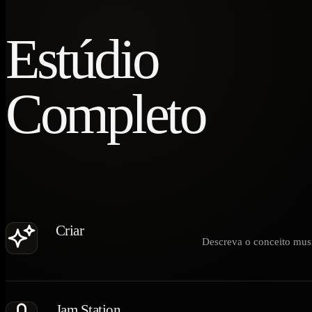
Estúdio
Completo
Música
Criar
Descreva o conceito musi
Descubra mais
Jam Station