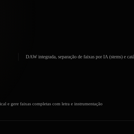
Escreve
com le
de 500 
DAW integrada, separação de faixas por IA (stems) e cat
ENT
cal e gere faixas completas com letra e instrumentação