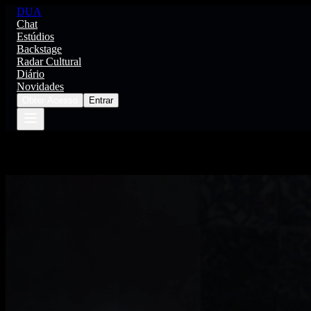
DUA
Chat
Estúdios
Backstage
Radar Cultural
Diário
Novidades
Obter Acesso
Entrar